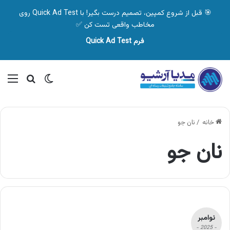
🎯 قبل از شروع کمپین، تصمیم درست بگیر! با Quick Ad Test روی
مخاطب واقعی تست کن ✅
فرم Quick Ad Test
تغییر پوسته
منو
جستجو ب
خانه
/
نان جو
نان جو
نوامبر
- 2025 -