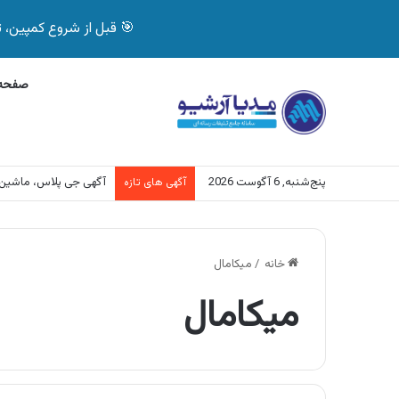
🎯 قبل از شروع کمپین، تصمیم درست بگیر! با 
صفحه 
پنج‌شنبه, 6 آگوست 2026
آگهی جی پلاس، ماشین
آگهی های تازه
خانه
/
میکامال
میکامال