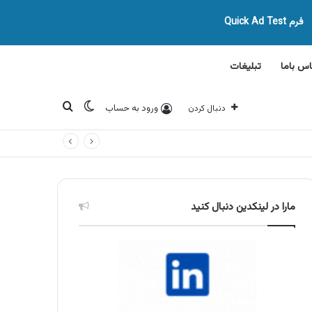
فرم Quick Ad Test
اس باما
تبلیغات
تغییر پوسته
جستجو برای
ورود به حساب
دنبال کردن
مارا در لینکدین دنبال کنید