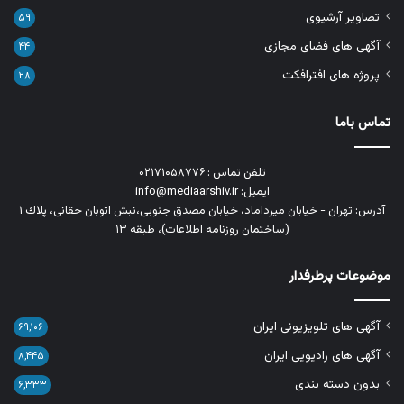
تصاویر آرشیوی
۵۹
آگهی های فضای مجازی
۴۴
پروژه های افترافکت
۲۸
تماس باما
تلفن تماس : ۰۲۱۷۱۰۵۸۷۷۶
ایمیل: info@mediaarshiv.ir
آدرس: تهران - خیابان میرداماد، خیابان مصدق جنوبی،نبش اتوبان حقانی، پلاك ١
(ساختمان روزنامه اطلاعات)، طبقه ۱۳
موضوعات پرطرفدار
آگهی های تلویزیونی ایران
۶۹,۱۰۶
آگهی های رادیویی ایران
۸,۴۴۵
بدون دسته بندی
۶,۳۳۳