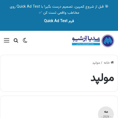
🎯 قبل از شروع کمپین، تصمیم درست بگیر! با Quick Ad Test روی
مخاطب واقعی تست کن ✅
فرم Quick Ad Test
تغییر پوسته
منو
جستجو ب
خانه
/
مولپد
مولپد
مه
- 2026 -