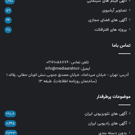
آگهی فیلم های سینمایی
۱,۶۵۰
تصاویر آرشیوی
۵۹
آگهی های فضای مجازی
۴۴
پروژه های افترافکت
۲۸
تماس باما
تلفن تماس : ۰۲۱۷۱۰۵۸۷۷۶
ایمیل: info@mediaarshiv.ir
آدرس: تهران - خیابان میرداماد، خیابان مصدق جنوبی،نبش اتوبان حقانی، پلاك ١
(ساختمان روزنامه اطلاعات)، طبقه ۱۳
موضوعات پرطرفدار
آگهی های تلویزیونی ایران
۶۹,۱۰۶
آگهی های رادیویی ایران
۸,۴۴۵
بدون دسته بندی
۶,۳۳۳