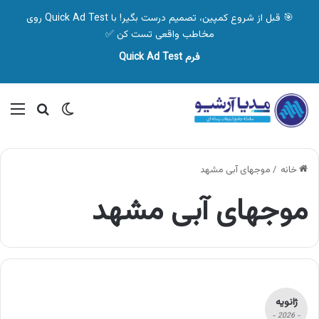
🎯 قبل از شروع کمپین، تصمیم درست بگیر! با Quick Ad Test روی
مخاطب واقعی تست کن ✅
فرم Quick Ad Test
تغییر پوسته
منو
جستجو ب
خانه
/
موجهای آبی مشهد
موجهای آبی مشهد
ژانویه
- 2026 -