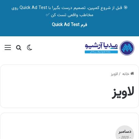
🎯 قبل از شروع کمپین، تصمیم درست بگیر! با Quick Ad Test روی
مخاطب واقعی تست کن ✅
فرم Quick Ad Test
تغییر پوسته
منو
جستجو ب
خانه
/
لاویز
لاویز
دسامبر
- 2025 -