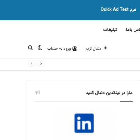
فرم Quick Ad Test
اس باما
تبلیغات
تغییر پوسته
جستجو برای
ورود به حساب
دنبال کردن
مارا در لینکدین دنبال کنید