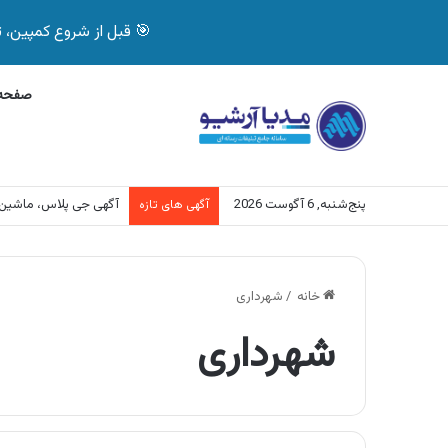
🎯 قبل از شروع کمپین، تصمیم درست بگیر! با 
صفحه 
پنج‌شنبه, 6 آگوست 2026
آگهی بیمه دات کام، خرید آنل
آگهی های تازه
خانه
/
شهرداری
شهرداری