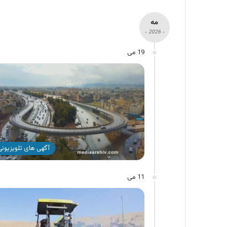
مه
- 2026 -
19 می
آگهی های تلویزیونی 
11 می