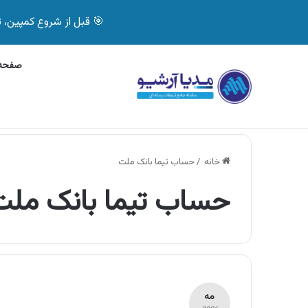
🎯 قبل از شروع کمپین، تصمیم درست بگیر! با 
صفحه 
چهارشنبه, 5 آگوست 2026
آگهی جی پلاس، ماشی
آگهی های تازه
خانه
/
حساب تیما بانک ملت
حساب تیما بانک ملت
مه