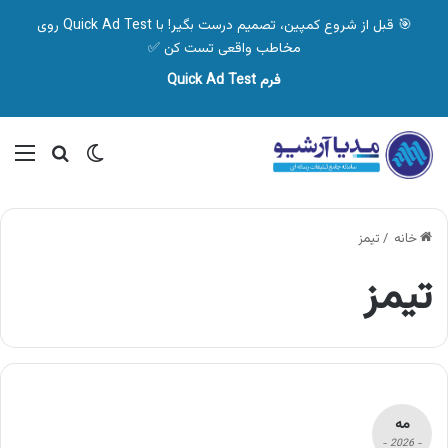
🎯 قبل از شروع کمپین، تصمیم درست بگیر! با Quick Ad Test روی
مخاطب واقعی تست کن ✅
فرم Quick Ad Test
تغییر پوسته
منو
جستجو ب
خانه
/
تیمز
تیمز
مه
- 2026 -