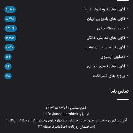
آگهی های تلویزیونی ایران
۶۹,۱۰۶
آگهی های رادیویی ایران
۸,۴۴۵
بدون دسته بندی
۶,۳۳۳
آگهی های نمایش خانگی
۳,۴۰۳
آگهی فیلم های سینمایی
۱,۶۵۰
تصاویر آرشیوی
۵۹
آگهی های فضای مجازی
۴۴
پروژه های افترافکت
۲۸
تماس باما
تلفن تماس : ۰۲۱۷۱۰۵۸۷۷۶
ایمیل: info@mediaarshiv.ir
آدرس: تهران - خیابان میرداماد، خیابان مصدق جنوبی،نبش اتوبان حقانی، پلاك ١
(ساختمان روزنامه اطلاعات)، طبقه ۱۳