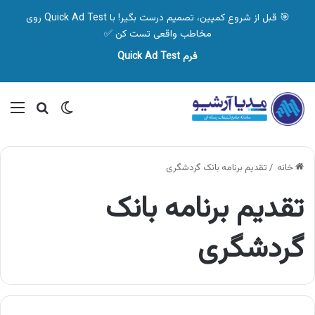
🎯 قبل از شروع کمپین، تصمیم درست بگیر! با Quick Ad Test روی
مخاطب واقعی تست کن ✅
فرم Quick Ad Test
تغییر پوسته
منو
جستجو ب
خانه
/
تقدیم برنامه بانک گردشگری
تقدیم برنامه بانک
گردشگری