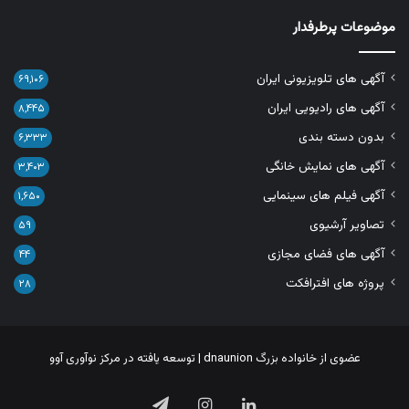
موضوعات پرطرفدار
آگهی های تلویزیونی ایران
۶۹,۱۰۶
آگهی های رادیویی ایران
۸,۴۴۵
بدون دسته بندی
۶,۳۳۳
آگهی های نمایش خانگی
۳,۴۰۳
آگهی فیلم های سینمایی
۱,۶۵۰
تصاویر آرشیوی
۵۹
آگهی های فضای مجازی
۴۴
پروژه های افترافکت
۲۸
عضوی از خانواده بزرگ
dnaunion
| توسعه یافته در
مرکز نوآوری آوو
لینکدین
اینستاگرام
تلگرام