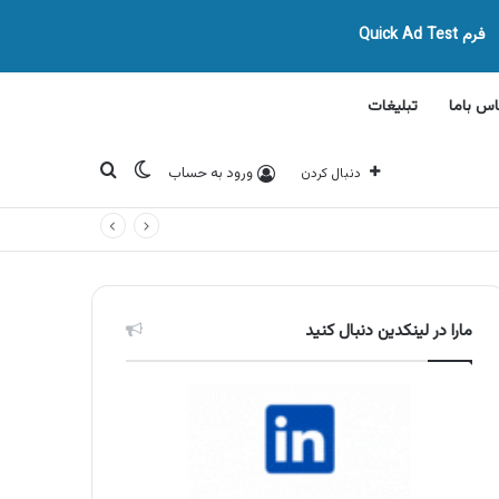
فرم Quick Ad Test
اس باما
تبلیغات
تغییر پوسته
جستجو برای
ورود به حساب
دنبال کردن
مارا در لینکدین دنبال کنید