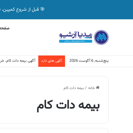
🎯 قبل از شروع کمپین، تصمیم درست بگیر! با 
صفحه 
پنج‌شنبه, 6 آگوست 2026
آگهی بیمه دات کام، خرید آنل
آگهی های تازه
خانه
/
بیمه دات کام
بیمه دات کام