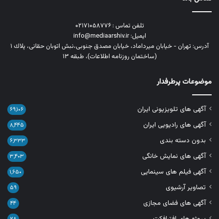
تلفن تماس : ۰۲۱۷۱۰۵۸۷۷۶
ایمیل: info@mediaarshiv.ir
آدرس: تهران - خیابان میرداماد، خیابان مصدق جنوبی،نبش اتوبان حقانی، پلاك ١
(ساختمان روزنامه اطلاعات)، طبقه ۱۳
موضوعات پرطرفدار
آگهی های تلویزیونی ایران
۶۹,۱۰۶
آگهی های رادیویی ایران
۸,۴۴۵
بدون دسته بندی
۶,۳۳۳
آگهی های نمایش خانگی
۳,۴۰۳
آگهی فیلم های سینمایی
۱,۶۵۰
تصاویر آرشیوی
۵۹
آگهی های فضای مجازی
۴۴
پروژه های افترافکت
۲۸