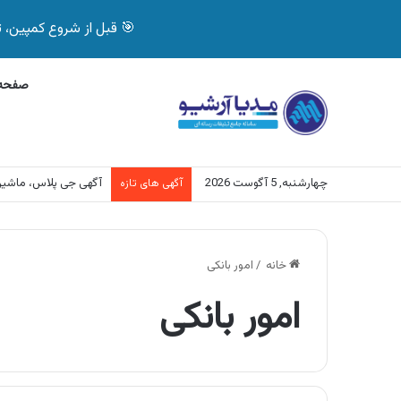
🎯 قبل از شروع کمپین، تصمیم درست بگیر! با 
صفحه 
چهارشنبه, 5 آگوست 2026
آگهی جی پلاس، ماشی
آگهی های تازه
خانه
/
امور بانکی
امور بانکی