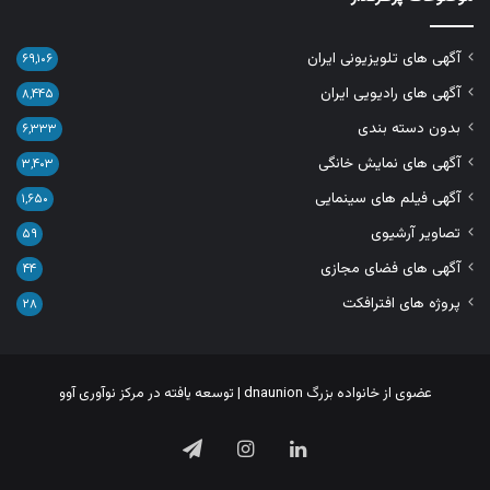
آگهی های تلویزیونی ایران
۶۹,۱۰۶
آگهی های رادیویی ایران
۸,۴۴۵
بدون دسته بندی
۶,۳۳۳
آگهی های نمایش خانگی
۳,۴۰۳
آگهی فیلم های سینمایی
۱,۶۵۰
تصاویر آرشیوی
۵۹
آگهی های فضای مجازی
۴۴
پروژه های افترافکت
۲۸
عضوی از خانواده بزرگ
dnaunion
| توسعه یافته در
مرکز نوآوری آوو
لینکدین
اینستاگرام
تلگرام