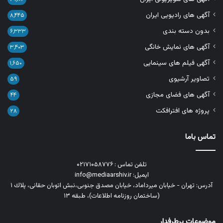
آگهی های رادیویی ایران
۸,۴۴۵
بدون دسته بندی
۶,۳۳۳
آگهی های نمایش خانگی
۳,۴۰۳
آگهی فیلم های سینمایی
۱,۶۵۰
تصاویر آرشیوی
۵۹
آگهی های فضای مجازی
۴۴
پروژه های افترافکت
۲۸
تماس باما
تلفن تماس : ۰۲۱۷۱۰۵۸۷۷۶
ایمیل: info@mediaarshiv.ir
آدرس: تهران - خیابان میرداماد، خیابان مصدق جنوبی،نبش اتوبان حقانی، پلاك ١
(ساختمان روزنامه اطلاعات)، طبقه ۱۳
موضوعات پرطرفدار