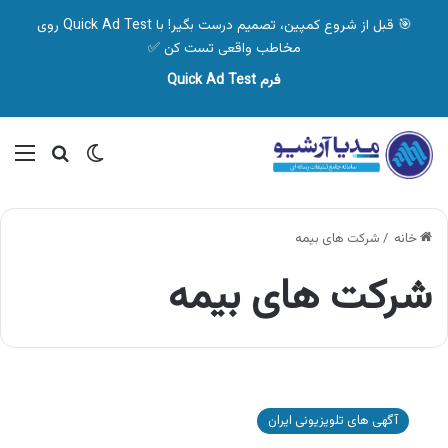
🎯 قبل از شروع کمپین، تصمیم درست بگیر! با Quick Ad Test روی
مخاطب واقعی تست کن ✅
فرم Quick Ad Test
تغییر پوسته
منو
جستجو ب
خانه
/
شرکت های بیمه
شرکت های بیمه
آگهی
بیمه
آگهی های تلویزیونی ایران
دی،