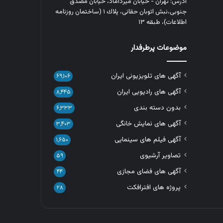
آدرس: تهران - خیابان میرداماد، خیابان مصدق
جنوبی،نبش اتوبان حقانی، پلاك ١ (ساختمان روزنامه
اطلاعات)، طبقه ۱۳
موضوعات پرطرفدار
آگهی های تلویزیونی ایران
۶۹,۱۰۶
آگهی های رادیویی ایران
۸,۴۴۵
بدون دسته بندی
۶,۳۳۳
آگهی های نمایش خانگی
۳,۴۰۳
آگهی فیلم های سینمایی
۱,۶۵۰
تصاویر آرشیوی
۵۹
آگهی های فضای مجازی
۴۴
پروژه های افترافکت
۲۸