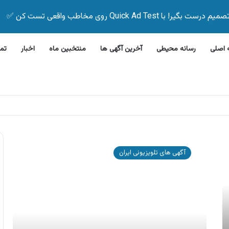
Quick Ad Test روی مخاطب واقعی تست کن ✅
اصلی
رسانه محیطی
آخرین آگهی ها
منتخبین ماه
اخبار
تم
بیمه زیر ۵ دقیقه
آگهی
ایران
آگهی های تلویزیونی ایران
رادیاتور
،
پکیج
شوفاژ
دیواری
ایران
رادیاتور