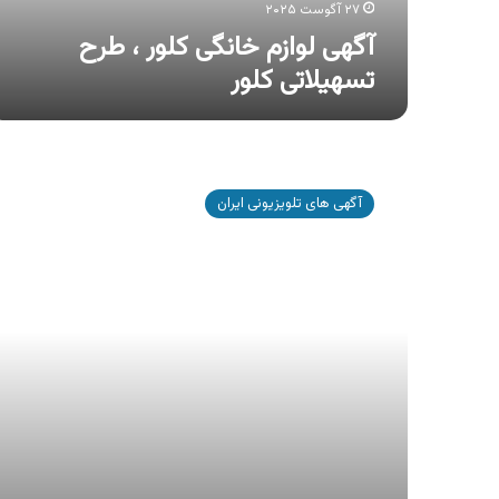
۲۷ آگوست ۲۰۲۵
آگهی لوازم خانگی کلور ، طرح
تسهیلاتی کلور
آگهی
گروه
آگهی های تلویزیونی ایران
صنعتی
نیرو
موتور
،
جشنواره
فروش
ویژه
نیرو
موتور
در
طرح
کالانو