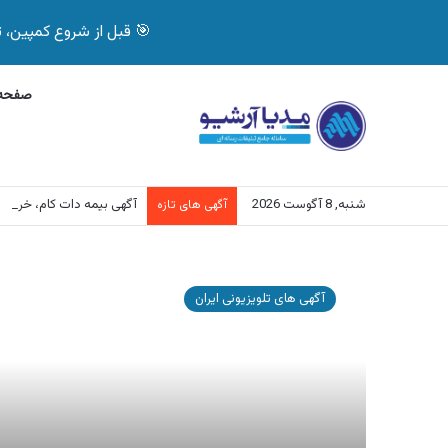
🎯 قبل از شروع کمپین، تصمیم درست بگیر! با 
صفحه 
شنبه, 8 آگوست 2026
آگهی بیمه دات کام، خرید آنلاین 
آگهی های تازه
آگهی
لوازم
آگهی های تلویزیونی ایران
خانگی
کلور
،
طرح
تسهیلاتی
کلور