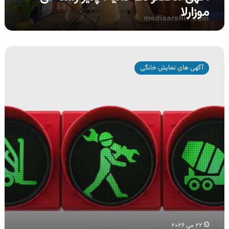
موزارلا
آگهی
بانک
آگهی های نمایش خانگی
ملت
،
تامین
یکپارچه
مالی
تیما
۲۲ می ۲۰۲۶