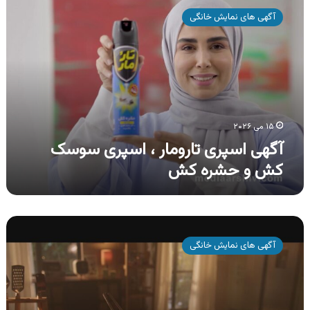
اسپری
آگهی های نمایش خانگی
تارومار
،
اسپری
سوسک
کش
و
حشره
کش
۱۵ می ۲۰۲۶
آگهی اسپری تارومار ، اسپری سوسک
کش و حشره کش
آگهی
محصولات
آگهی های نمایش خانگی
رعنا
،
روغن
سرخ
کردنی