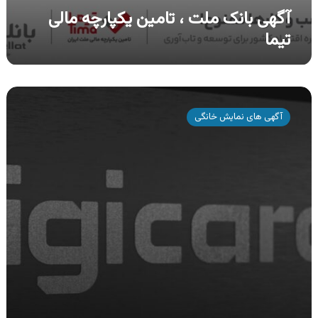
آگهی بانک ملت ، تامین یکپارچه مالی
تیما
آگهی
دیجی
آگهی های نمایش خانگی
کارت
،
کارت
خرید
اعتباری
همراه
با
بازگشت
وجه
نقد