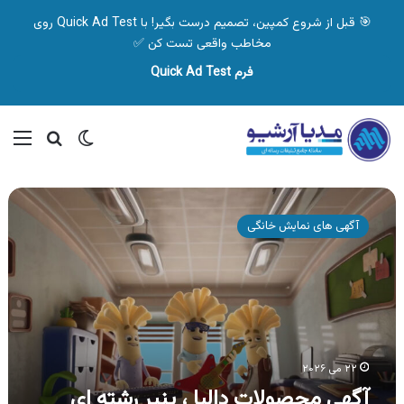
🎯 قبل از شروع کمپین، تصمیم درست بگیر! با Quick Ad Test روی
مخاطب واقعی تست کن ✅
فرم Quick Ad Test
تغییر پوسته
منو
جستجو ب
آگهی
محصولات
آگهی های نمایش خانگی
دالیا
،
پنیر
رشته
ای
موزارلا
۲۲ می ۲۰۲۶
آگهی محصولات دالیا ، پنیر رشته ای