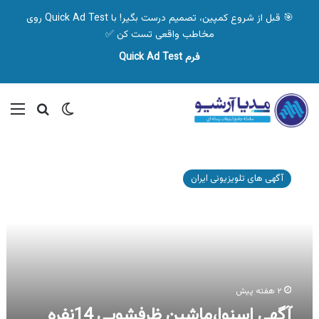
🎯 قبل از شروع کمپین، تصمیم درست بگیر! با Quick Ad Test روی
مخاطب واقعی تست کن ✅
فرم Quick Ad Test
تغییر پوسته
منو
جستجو ب
آگهی
اسنوا،ماشین
آگهی های تلویزیونی ایران
ظرفشویی
14نفره
اسنوا،
سری
هوم
۲ هفته پیش
آگهی اسنوا،ماشین ظرفشویی 14نفره