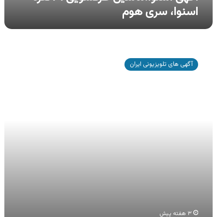
اسنوا، سری هوم
آگهی
اسنوا،ماشین
آگهی های تلویزیونی ایران
ظرفشویی
14نفره
اسنوا،
سری
هوم
۳ هفته پیش