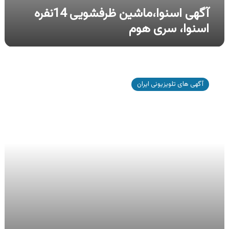
آگهی اسنوا،ماشین ظرفشویی 14نفره
اسنوا، سری هوم
آگهی
اسنوا،
آگهی های تلویزیونی ایران
یخچال
ساید
بای
ساید
اسنوا،
سری
هوم