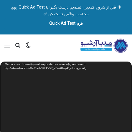
🎯 قبل از شروع کمپین، تصمیم درست بگیر! با Quick Ad Test روی
مخاطب واقعی تست کن ✅
فرم Quick Ad Test
تغییر پوسته
منو
جستجو ب
نمایشگر
Media error: Format(s) not supported or source(s) not found
ویدیو
دریافت پرونده: https://cdn.mediaarshiv.ir/files/Ra-de970149-047_MP4-480.mp4?_=1