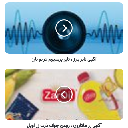
آگهی
تایر
بارز
،
تایر
پریمیوم
درایو
بارز
آگهی تایر بارز ، تایر پریمیوم درایو بارز
آگهی
زر
ماکارون
،
روغن
جوانه
ذرت
زر
اویل
آگهی زر ماکارون ، روغن جوانه ذرت زر اویل