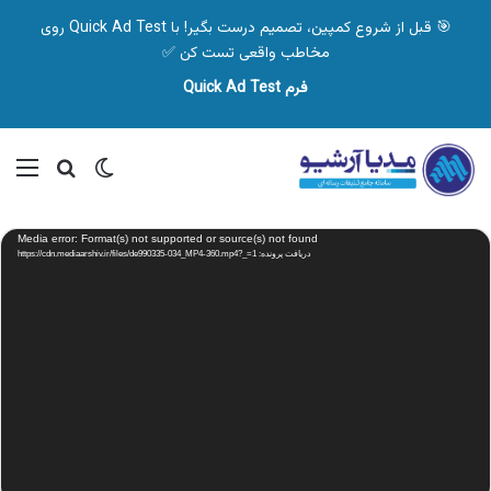
🎯 قبل از شروع کمپین، تصمیم درست بگیر! با Quick Ad Test روی
مخاطب واقعی تست کن ✅
فرم Quick Ad Test
تغییر پوسته
منو
جستجو ب
نمایشگر
Media error: Format(s) not supported or source(s) not found
ویدیو
دریافت پرونده: https://cdn.mediaarshiv.ir/files/de990335-034_MP4-360.mp4?_=1