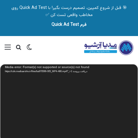
🎯 قبل از شروع کمپین، تصمیم درست بگیر! با Quick Ad Test روی
مخاطب واقعی تست کن ✅
فرم Quick Ad Test
تغییر پوسته
منو
جستجو ب
نمایشگر
Media error: Format(s) not supported or source(s) not found
ویدیو
دریافت پرونده: https://cdn.mediaarshiv.ir/files/ba970599-005_MP4-480.mp4?_=1