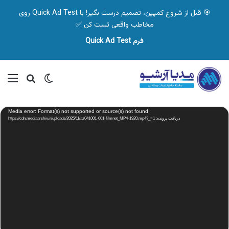
🎯 قبل از شروع کمپین، تصمیم درست بگیر! با Quick Ad Test روی
مخاطب واقعی تست کن ✅
فرم Quick Ad Test
تغییر پوسته
منو
جستجو ب
نمایشگر
Media error: Format(s) not supported or source(s) not found
ویدیو
دریافت پرونده: https://cdn.mediaarshiv.ir/uploads/2025/11/az041001-001-filmnet_MP4-1920.mp4?_=1