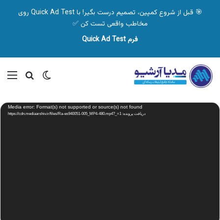
🎯 قبل از شروع کمپین، تصمیم درست بگیر! با Quick Ad Test روی
مخاطب واقعی تست کن ✅
فرم Quick Ad Test
تغییر پوسته
منو
جستجو ب
نمایشگر
Media error: Format(s) not supported or source(s) not found
ویدیو
دریافت پرونده: https://cdn.mediaarshiv.ir/files/Ra-es940051-005_MP4-480.mp4?_=1