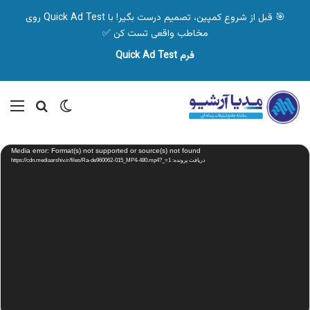
🎯 قبل از شروع کمپین، تصمیم درست بگیر! با Quick Ad Test روی
مخاطب واقعی تست کن ✅
فرم Quick Ad Test
تغییر پوسته
منو
جستجو ب
نمایشگر
Media error: Format(s) not supported or source(s) not found
ویدیو
دریافت پرونده: https://cdn.mediaarshiv.ir/files/Ra-de960062-015_MP4-480.mp4?_=1