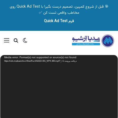
🎯 قبل از شروع کمپین، تصمیم درست بگیر! با Quick Ad Test روی
مخاطب واقعی تست کن ✅
فرم Quick Ad Test
تغییر پوسته
منو
جستجو ب
نمایشگر
Media error: Format(s) not supported or source(s) not found
ویدیو
دریافت پرونده: https://cdn.mediaarshiv.ir/files/Ra-ti011022-001_MP4-360.mp4?_=1