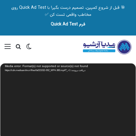
🎯 قبل از شروع کمپین، تصمیم درست بگیر! با Quick Ad Test روی
مخاطب واقعی تست کن ✅
فرم Quick Ad Test
تغییر پوسته
منو
جستجو ب
نمایشگر
Media error: Format(s) not supported or source(s) not found
ویدیو
دریافت پرونده: https://cdn.mediaarshiv.ir/files/fa021032-002_MP4-360.mp4?_=1