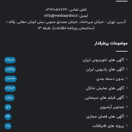
تلفن تماس : ۰۲۱۷۱۰۵۸۷۷۶
ایمیل: info@mediaarshiv.ir
آدرس: تهران - خیابان میرداماد، خیابان مصدق جنوبی،نبش اتوبان حقانی، پلاك ١
(ساختمان روزنامه اطلاعات)، طبقه ۱۳
موضوعات پرطرفدار
آگهی های تلویزیونی ایران
۶۹,۱۰۶
آگهی های رادیویی ایران
۸,۴۴۵
بدون دسته بندی
۶,۳۳۳
آگهی های نمایش خانگی
۳,۴۰۳
آگهی فیلم های سینمایی
۱,۶۵۰
تصاویر آرشیوی
۵۹
آگهی های فضای مجازی
۴۴
پروژه های افترافکت
۲۸