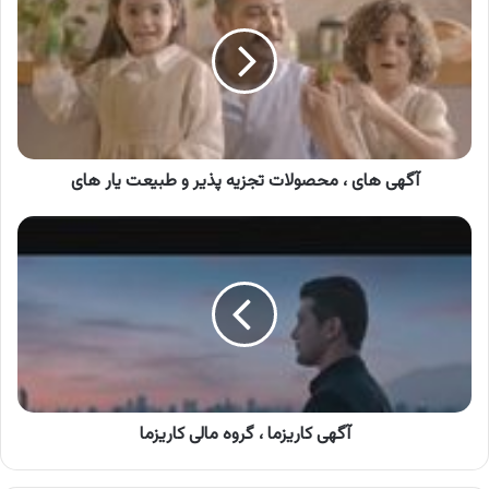
،
محصولات
تجزیه
پذیر
و
طبیعت
یار
های
آگهی های ، محصولات تجزیه پذیر و طبیعت یار های
آگهی
کاریزما
،
گروه
مالی
کاریزما
آگهی کاریزما ، گروه مالی کاریزما