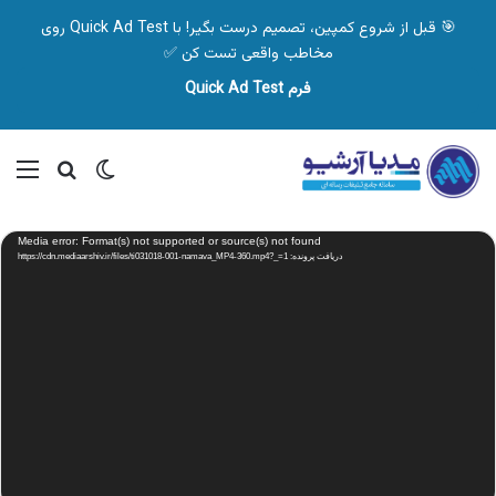
🎯 قبل از شروع کمپین، تصمیم درست بگیر! با Quick Ad Test روی
مخاطب واقعی تست کن ✅
فرم Quick Ad Test
تغییر پوسته
منو
جستجو ب
نمایشگر
Media error: Format(s) not supported or source(s) not found
ویدیو
دریافت پرونده: https://cdn.mediaarshiv.ir/files/ti031018-001-namava_MP4-360.mp4?_=1