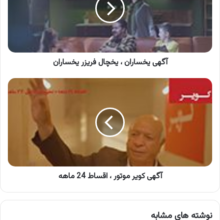
فریزر
یخساران
آگهی یخساران ، یخچال فریزر یخساران
آگهی
کویر
موتور
،
اقساط
24
ماهه
آگهی کویر موتور ، اقساط 24 ماهه
نوشته های مشابه