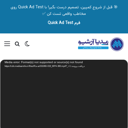
🎯 قبل از شروع کمپین، تصمیم درست بگیر! با Quick Ad Test روی
مخاطب واقعی تست کن ✅
فرم Quick Ad Test
تغییر پوسته
منو
جستجو ب
نمایشگر
Media error: Format(s) not supported or source(s) not found
ویدیو
دریافت پرونده: https://cdn.mediaarshiv.ir/files/Ra-az031060-019_MP4-360.mp4?_=1