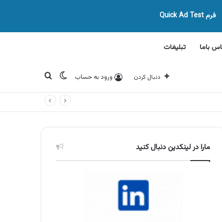
فرم Quick Ad Test
اس باما
تبلیغات
تغییر پوسته
جستجو برای
ورود به حساب
دنبال کردن
مارا در لینکدین دنبال کنید