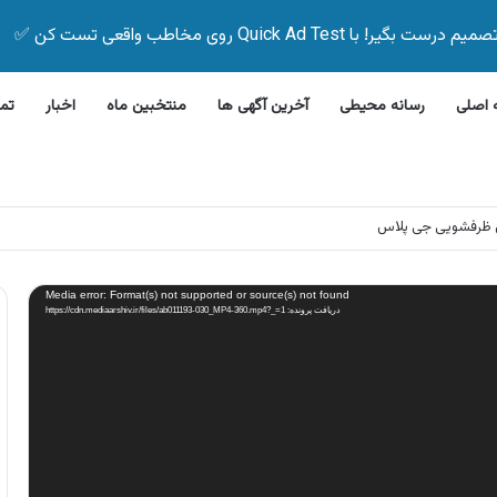
Quick Ad Test روی مخاطب واقعی تست کن ✅
اصلی
رسانه محیطی
آخرین آگهی ها
منتخبین ماه
اخبار
تم
این بیمه زیر ۵ دقیقه
Media error: Format(s) not supported or source(s) not found
دریافت پرونده: https://cdn.mediaarshiv.ir/files/ab011193-030_MP4-360.mp4?_=1