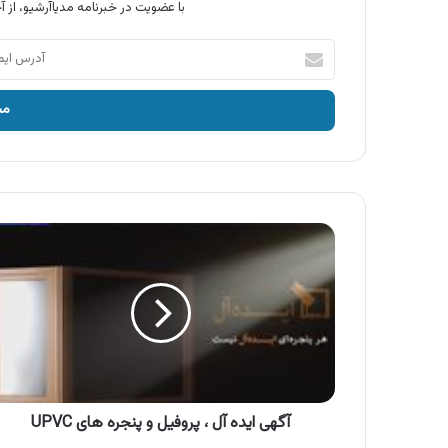
با عضویت در خبرنامه مدیاآرشیو، از آخ
آدرس
ایمیل
خود
را
وارد
کنید
آگهی
ایده
آل
،
پروفیل
و
پنجره
های
UPVC
آگهی ایده آل ، پروفیل و پنجره های UPVC