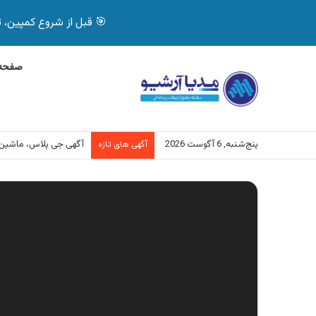
🎯 قبل از شروع کمپین، تصمیم درست بگیر! با 
صفحه 
پنج‌شنبه, 6 آگوست 2026
آگهی بیمه دات کام، خرید آنل
آگهی های تازه
نمایشگر
ویدیو