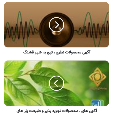
آگهی
محصولات
نظری
،
توی
یه
شهر
قشنگ
آگهی محصولات نظری ، توی یه شهر قشنگ
آگهی
های
،
محصولات
تجزیه
پذیر
و
طبیعت
یار
های
آگهی های ، محصولات تجزیه پذیر و طبیعت یار های