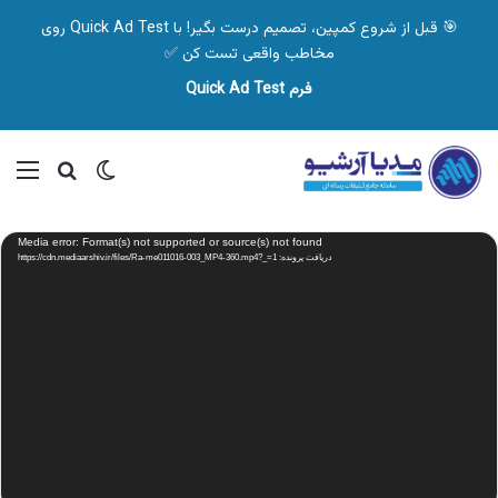
🎯 قبل از شروع کمپین، تصمیم درست بگیر! با Quick Ad Test روی
مخاطب واقعی تست کن ✅
فرم Quick Ad Test
تغییر پوسته
منو
جستجو ب
نمایشگر
Media error: Format(s) not supported or source(s) not found
ویدیو
دریافت پرونده: https://cdn.mediaarshiv.ir/files/Ra-me011016-003_MP4-360.mp4?_=1