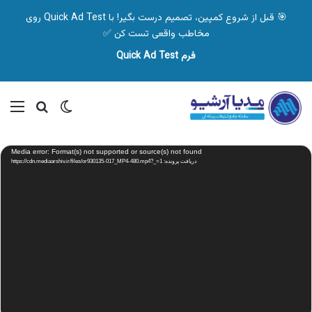
🎯 قبل از شروع کمپین، تصمیم درست بگیر! با Quick Ad Test روی
مخاطب واقعی تست کن ✅
فرم Quick Ad Test
تغییر پوسته
منو
جستجو ب
نمایشگر
Media error: Format(s) not supported or source(s) not found
ویدیو
دریافت پرونده: https://cdn.mediaarshiv.ir/files/or930135-017_MP4-480.mp4?_=1