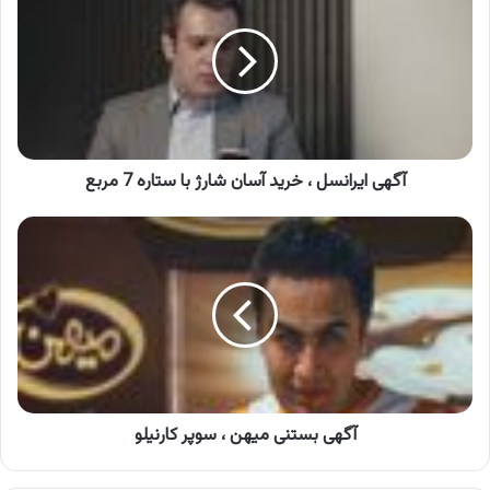
،
خرید
آسان
شارژ
با
ستاره
7
مربع
آگهی ایرانسل ، خرید آسان شارژ با ستاره 7 مربع
آگهی
بستنی
میهن
،
سوپر
کارنیلو
آگهی بستنی میهن ، سوپر کارنیلو