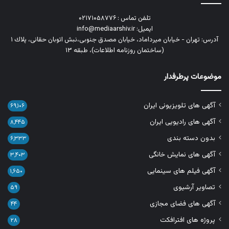
تلفن تماس : ۰۲۱۷۱۰۵۸۷۷۶
ایمیل: info@mediaarshiv.ir
آدرس: تهران - خیابان میرداماد، خیابان مصدق جنوبی،نبش اتوبان حقانی، پلاك ١
(ساختمان روزنامه اطلاعات)، طبقه ۱۳
موضوعات پرطرفدار
آگهی های تلویزیونی ایران
۶۹,۱۰۶
آگهی های رادیویی ایران
۸,۴۴۵
بدون دسته بندی
۶,۳۳۳
آگهی های نمایش خانگی
۳,۴۰۳
آگهی فیلم های سینمایی
۱,۶۵۰
تصاویر آرشیوی
۵۹
آگهی های فضای مجازی
۴۴
پروژه های افترافکت
۲۸