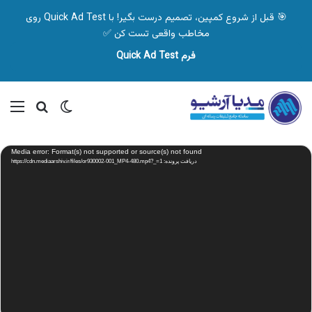
🎯 قبل از شروع کمپین، تصمیم درست بگیر! با Quick Ad Test روی
مخاطب واقعی تست کن ✅
فرم Quick Ad Test
تغییر پوسته
منو
جستجو ب
نمایشگر
Media error: Format(s) not supported or source(s) not found
ویدیو
دریافت پرونده: https://cdn.mediaarshiv.ir/files/or930002-001_MP4-480.mp4?_=1