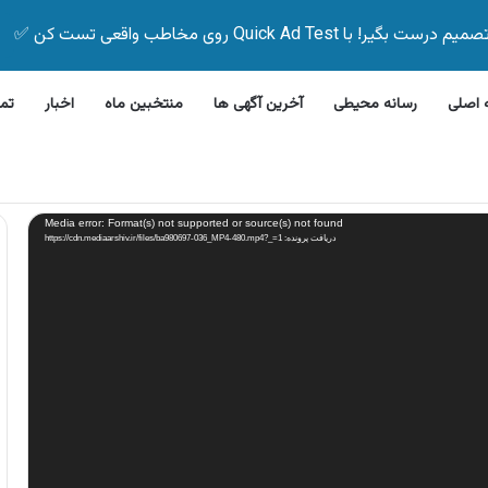
Quick Ad Test روی مخاطب واقعی تست کن ✅
اصلی
رسانه محیطی
آخرین آگهی ها
منتخبین ماه
اخبار
تم
رفشویی جی پلاس
Media error: Format(s) not supported or source(s) not found
دریافت پرونده: https://cdn.mediaarshiv.ir/files/ba980697-036_MP4-480.mp4?_=1