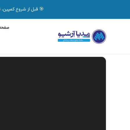
🎯 قبل از شروع کمپین، تصمیم درست بگیر! با 
صفحه 
جمعه, 7 آگوست 2026
آگهی جی پلاس، ماشین ظ
آگهی های تازه
نمایشگر
ویدیو