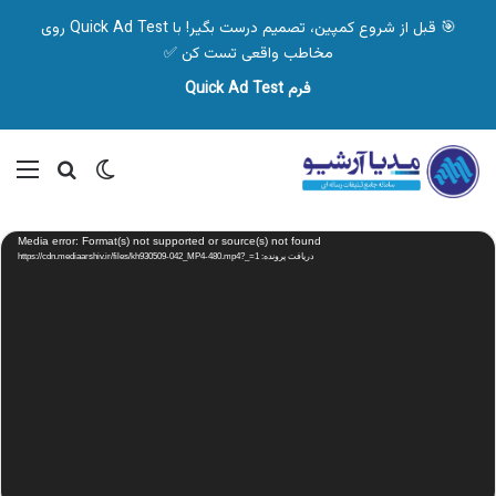
🎯 قبل از شروع کمپین، تصمیم درست بگیر! با Quick Ad Test روی
مخاطب واقعی تست کن ✅
فرم Quick Ad Test
تغییر پوسته
منو
جستجو ب
نمایشگر
Media error: Format(s) not supported or source(s) not found
ویدیو
دریافت پرونده: https://cdn.mediaarshiv.ir/files/kh930509-042_MP4-480.mp4?_=1