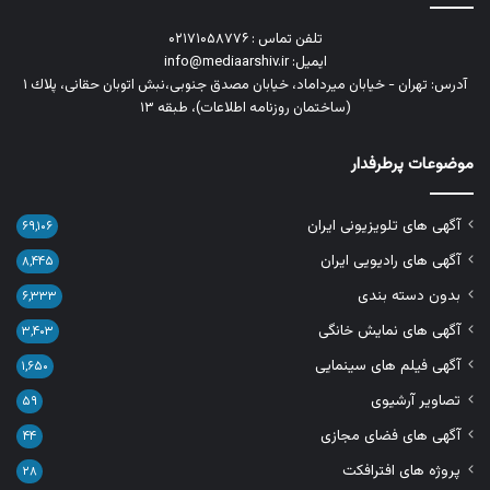
تلفن تماس : ۰۲۱۷۱۰۵۸۷۷۶
ایمیل: info@mediaarshiv.ir
آدرس: تهران - خیابان میرداماد، خیابان مصدق جنوبی،نبش اتوبان حقانی، پلاك ١
(ساختمان روزنامه اطلاعات)، طبقه ۱۳
موضوعات پرطرفدار
آگهی های تلویزیونی ایران
۶۹,۱۰۶
آگهی های رادیویی ایران
۸,۴۴۵
بدون دسته بندی
۶,۳۳۳
آگهی های نمایش خانگی
۳,۴۰۳
آگهی فیلم های سینمایی
۱,۶۵۰
تصاویر آرشیوی
۵۹
آگهی های فضای مجازی
۴۴
پروژه های افترافکت
۲۸