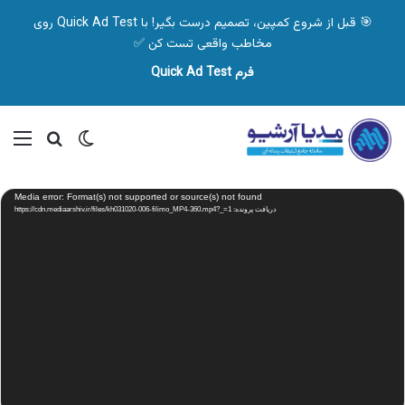
🎯 قبل از شروع کمپین، تصمیم درست بگیر! با Quick Ad Test روی
مخاطب واقعی تست کن ✅
فرم Quick Ad Test
تغییر پوسته
منو
جستجو ب
نمایشگر
Media error: Format(s) not supported or source(s) not found
ویدیو
دریافت پرونده: https://cdn.mediaarshiv.ir/files/kh031020-006-filimo_MP4-360.mp4?_=1