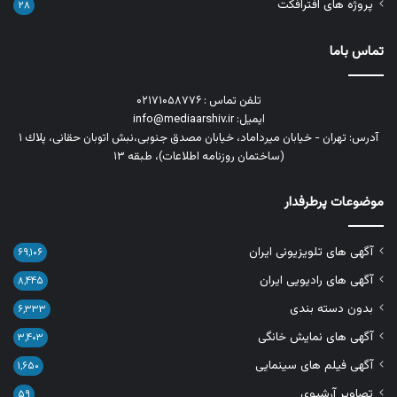
پروژه های افترافکت
۲۸
تماس باما
تلفن تماس : ۰۲۱۷۱۰۵۸۷۷۶
ایمیل: info@mediaarshiv.ir
آدرس: تهران - خیابان میرداماد، خیابان مصدق جنوبی،نبش اتوبان حقانی، پلاك ١
(ساختمان روزنامه اطلاعات)، طبقه ۱۳
موضوعات پرطرفدار
آگهی های تلویزیونی ایران
۶۹,۱۰۶
آگهی های رادیویی ایران
۸,۴۴۵
بدون دسته بندی
۶,۳۳۳
آگهی های نمایش خانگی
۳,۴۰۳
آگهی فیلم های سینمایی
۱,۶۵۰
تصاویر آرشیوی
۵۹