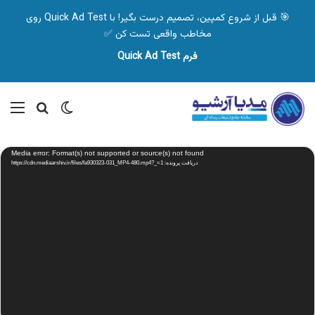
🎯 قبل از شروع کمپین، تصمیم درست بگیر! با Quick Ad Test روی
مخاطب واقعی تست کن ✅
فرم Quick Ad Test
تغییر پوسته
منو
جستجو ب
نمایشگر
Media error: Format(s) not supported or source(s) not found
ویدیو
دریافت پرونده: https://cdn.mediaarshiv.ir/files/fa930323-031_MP4-480.mp4?_=1