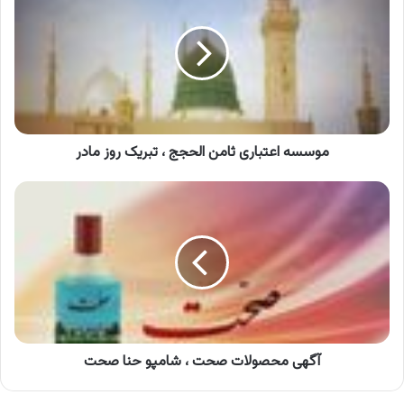
ثامن
الحجج
،
تبریک
روز
مادر
موسسه اعتباری ثامن الحجج ، تبریک روز مادر
آگهی
محصولات
صحت
،
شامپو
حنا
صحت
آگهی محصولات صحت ، شامپو حنا صحت