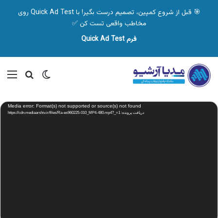
🎯 قبل از شروع کمپین، تصمیم درست بگیر! با Quick Ad Test روی
مخاطب واقعی تست کن ✅
فرم Quick Ad Test
تغییر پوسته
منو
جستجو ب
نمایشگر
Media error: Format(s) not supported or source(s) not found
ویدیو
دریافت پرونده: https://cdn.mediaarshiv.ir/files/Ra-es960225-010_MP4-480.mp4?_=1