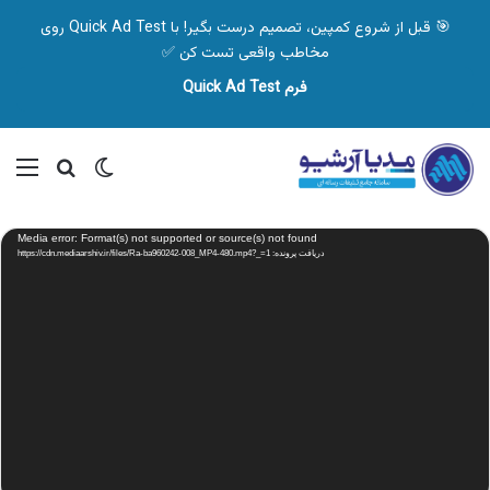
🎯 قبل از شروع کمپین، تصمیم درست بگیر! با Quick Ad Test روی
مخاطب واقعی تست کن ✅
فرم Quick Ad Test
تغییر پوسته
منو
جستجو ب
نمایشگر
Media error: Format(s) not supported or source(s) not found
ویدیو
دریافت پرونده: https://cdn.mediaarshiv.ir/files/Ra-ba960242-008_MP4-480.mp4?_=1