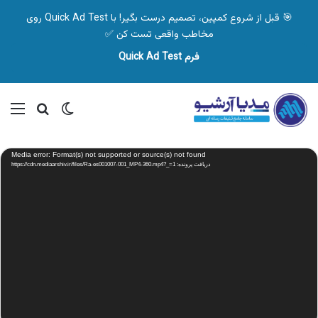
🎯 قبل از شروع کمپین، تصمیم درست بگیر! با Quick Ad Test روی
مخاطب واقعی تست کن ✅
فرم Quick Ad Test
تغییر پوسته
منو
جستجو ب
نمایشگر
Media error: Format(s) not supported or source(s) not found
ویدیو
دریافت پرونده: https://cdn.mediaarshiv.ir/files/Ra-es001007-001_MP4-360.mp4?_=1