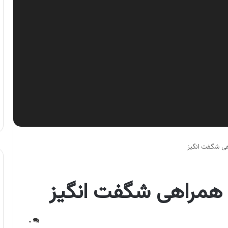
هی شگفت انگیز
 همراهی شگفت انگیز
۰