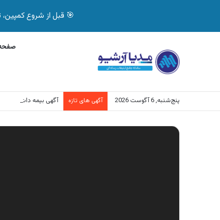
🎯 قبل از شروع کمپین، تصمیم درست بگیر! با 
صفحه 
پنج‌شنبه, 6 آگوست 2026
آگهی بیمه دات کام، خرید آنل
آگهی های تازه
نمایشگر
ویدیو