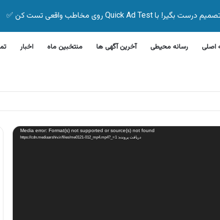
Quick Ad Test روی مخاطب واقعی تست کن ✅
اصلی
رسانه محیطی
آخرین آگهی ها
منتخبین ماه
اخبار
تم
این بیمه زیر ۵ دقیقه
Media error: Format(s) not supported or source(s) not found
دریافت پرونده: https://cdn.mediaarshiv.ir/files/me0121-012_mp4.mp4?_=1