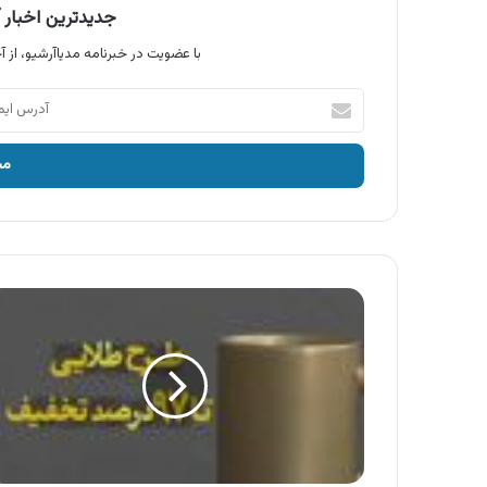
جدیدترین اخبار آ
با عضویت در خبرنامه مدیاآرشیو، از آخ
آدرس
ایمیل
خود
را
وارد
کنید
آگهی
ایرانسل
،
طرح
های
آبی
،
قرمز
،