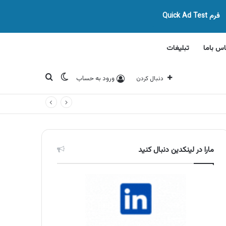
فرم Quick Ad Test
اس باما
تبلیغات
تغییر پوسته
جستجو برای
ورود به حساب
دنبال کردن
مارا در لینکدین دنبال کنید