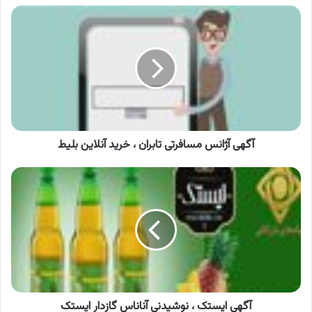
آگهی
آژانس
مسافرتی
تابران
،
خرید
آنلاین
بلیط
آگهی آژانس مسافرتی تابران ، خرید آنلاین بلیط
آگهی
ایستک
،
نوشیدنی
آناناس
گازدار
ایستک
آگهی ایستک ، نوشیدنی آناناس گازدار ایستک