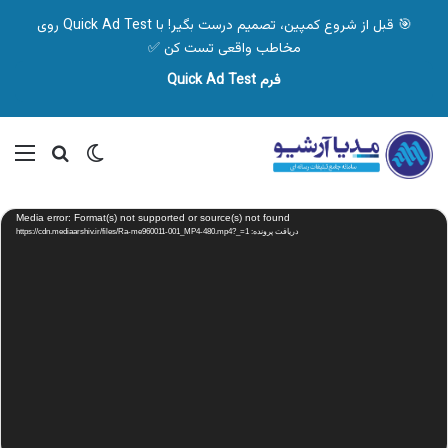
🎯 قبل از شروع کمپین، تصمیم درست بگیر! با Quick Ad Test روی
مخاطب واقعی تست کن ✅
فرم Quick Ad Test
تغییر پوسته
منو
جستجو ب
نمایشگر
Media error: Format(s) not supported or source(s) not found
ویدیو
دریافت پرونده: https://cdn.mediaarshiv.ir/files/Ra-me960011-001_MP4-480.mp4?_=1