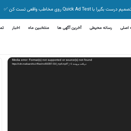
Quick Ad Test روی مخاطب واقعی تست کن ✅
اصلی
رسانه محیطی
آخرین آگهی ها
منتخبین ماه
اخبار
تم
ن ظرفشویی جی پلاس
Media error: Format(s) not supported or source(s) not found
دریافت پرونده: https://cdn.mediaarshiv.ir/files/mo910357-014_mp4.mp4?_=1