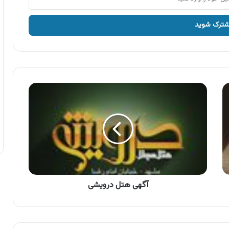
آگهی
هتل
درویشی
آگهی هتل درویشی