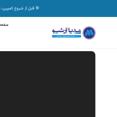
🎯 قبل از شروع کمپین، تصمیم درست بگیر! با 
صفحه 
چهارشنبه, 5 آگوست 2026
آگهی جی پلاس، ماشی
آگهی های تازه
نمایشگر
ویدیو