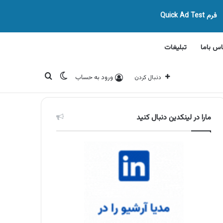
فرم Quick Ad Test
اس باما
تبلیغات
تغییر پوسته
جستجو برای
ورود به حساب
دنبال کردن
مارا در لینکدین دنبال کنید