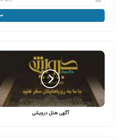
ایمیل
خود
را
وارد
کنید
آگهی
هتل
درویشی
آگهی هتل درویشی