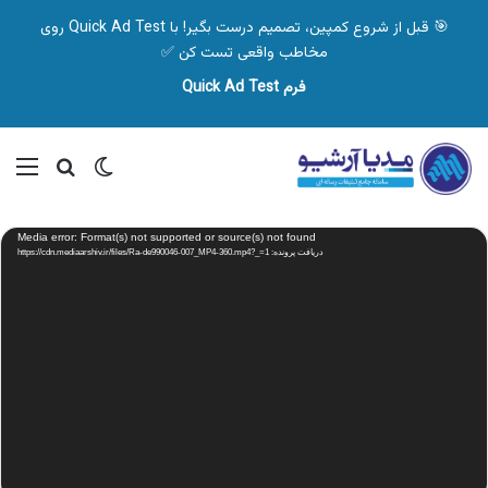
🎯 قبل از شروع کمپین، تصمیم درست بگیر! با Quick Ad Test روی
مخاطب واقعی تست کن ✅
فرم Quick Ad Test
تغییر پوسته
منو
جستجو ب
نمایشگر
Media error: Format(s) not supported or source(s) not found
ویدیو
دریافت پرونده: https://cdn.mediaarshiv.ir/files/Ra-de990046-007_MP4-360.mp4?_=1