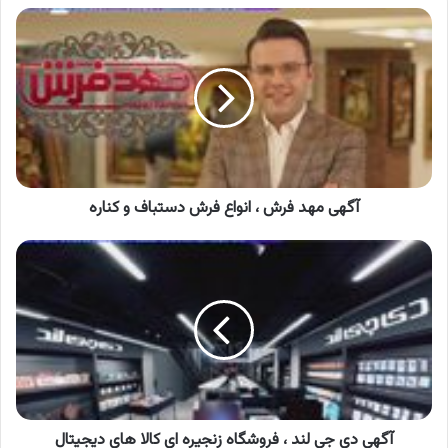
آگهی
مهد
فرش
،
انواع
فرش
دستباف
و
کناره
آگهی مهد فرش ، انواع فرش دستباف و کناره
آگهی
دی
جی
لند
،
فروشگاه
زنجیره
ای
کالا
های
آگهی دی جی لند ، فروشگاه زنجیره ای کالا های دیجیتال