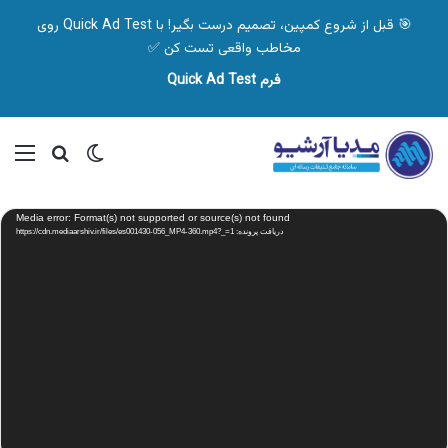
🎯 قبل از شروع کمپین، تصمیم درست بگیر! با Quick Ad Test روی
مخاطب واقعی تست کن ✅
فرم Quick Ad Test
تغییر پوسته
منو
جستجو ب
نمایشگر
Media error: Format(s) not supported or source(s) not found
ویدیو
دریافت پرونده: https://cdn.mediaarshiv.ir/files/es001430-056_MP4-360.mp4?_=1