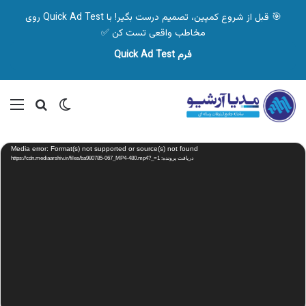
🎯 قبل از شروع کمپین، تصمیم درست بگیر! با Quick Ad Test روی
مخاطب واقعی تست کن ✅
فرم Quick Ad Test
تغییر پوسته
منو
جستجو ب
نمایشگر
Media error: Format(s) not supported or source(s) not found
ویدیو
دریافت پرونده: https://cdn.mediaarshiv.ir/files/ba980785-067_MP4-480.mp4?_=1