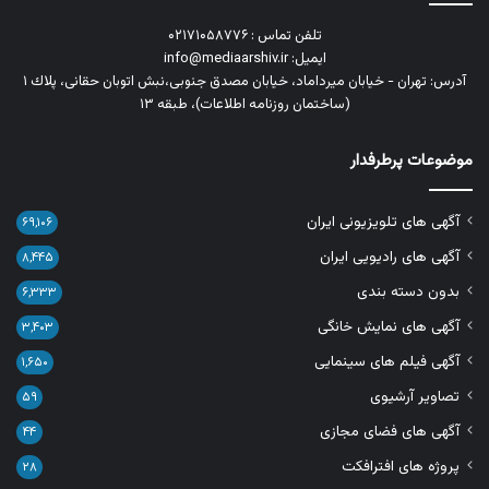
تلفن تماس : ۰۲۱۷۱۰۵۸۷۷۶
ایمیل: info@mediaarshiv.ir
آدرس: تهران - خیابان میرداماد، خیابان مصدق جنوبی،نبش اتوبان حقانی، پلاك ١
(ساختمان روزنامه اطلاعات)، طبقه ۱۳
موضوعات پرطرفدار
آگهی های تلویزیونی ایران
۶۹,۱۰۶
آگهی های رادیویی ایران
۸,۴۴۵
بدون دسته بندی
۶,۳۳۳
آگهی های نمایش خانگی
۳,۴۰۳
آگهی فیلم های سینمایی
۱,۶۵۰
تصاویر آرشیوی
۵۹
آگهی های فضای مجازی
۴۴
پروژه های افترافکت
۲۸