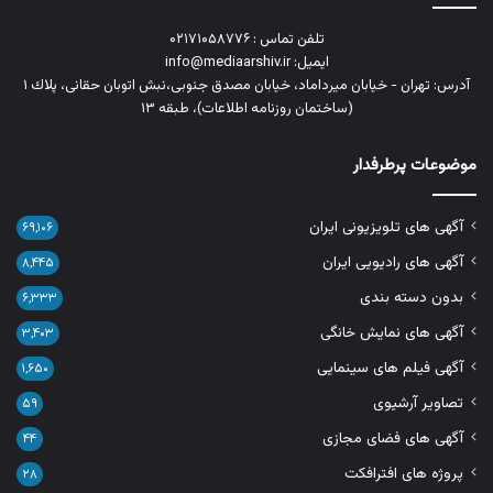
تلفن تماس : ۰۲۱۷۱۰۵۸۷۷۶
ایمیل: info@mediaarshiv.ir
آدرس: تهران - خیابان میرداماد، خیابان مصدق جنوبی،نبش اتوبان حقانی، پلاك ١
(ساختمان روزنامه اطلاعات)، طبقه ۱۳
موضوعات پرطرفدار
آگهی های تلویزیونی ایران
۶۹,۱۰۶
آگهی های رادیویی ایران
۸,۴۴۵
بدون دسته بندی
۶,۳۳۳
آگهی های نمایش خانگی
۳,۴۰۳
آگهی فیلم های سینمایی
۱,۶۵۰
تصاویر آرشیوی
۵۹
آگهی های فضای مجازی
۴۴
پروژه های افترافکت
۲۸