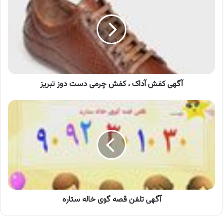
آداک
،
کفش
چرمی
دست
دوز
تبریز
آگهی کفش آداک ، کفش چرمی دست دوز تبریز
آگهی
تلفن
قصه
گوی
خاله
ستاره
آگهی تلفن قصه گوی خاله ستاره