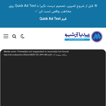
🎯 قبل از شروع کمپین، تصمیم درست بگیر! با Quick Ad Test روی
مخاطب واقعی تست کن ✅
فرم Quick Ad Test
تغییر پوسته
منو
جستجو ب
نمایشگر
Media error: Format(s) not supported or source(s) not found
ویدیو
دریافت پرونده: https://cdn.mediaarshiv.ir/files/or930347-047_MP4-480.mp4?_=1