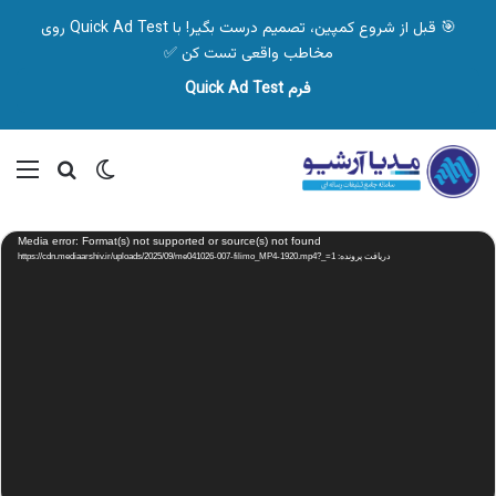
🎯 قبل از شروع کمپین، تصمیم درست بگیر! با Quick Ad Test روی
مخاطب واقعی تست کن ✅
فرم Quick Ad Test
تغییر پوسته
منو
جستجو ب
نمایشگر
Media error: Format(s) not supported or source(s) not found
ویدیو
دریافت پرونده: https://cdn.mediaarshiv.ir/uploads/2025/09/me041026-007-filimo_MP4-1920.mp4?_=1