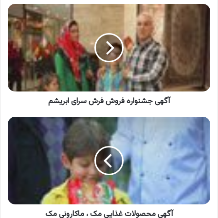
آگهی
جشنواره
فروش
فرش
سرای
ابریشم
آگهی جشنواره فروش فرش سرای ابریشم
آگهی
محصولات
غذایی
مک
،
ماکارونی
مک
آگهی محصولات غذایی مک ، ماکارونی مک