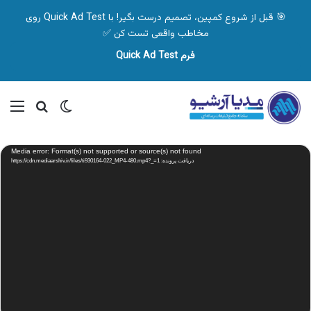
🎯 قبل از شروع کمپین، تصمیم درست بگیر! با Quick Ad Test روی
مخاطب واقعی تست کن ✅
فرم Quick Ad Test
تغییر پوسته
منو
جستجو ب
نمایشگر
Media error: Format(s) not supported or source(s) not found
ویدیو
دریافت پرونده: https://cdn.mediaarshiv.ir/files/ti930164-022_MP4-480.mp4?_=1