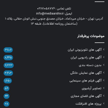
تلفن تماس : ۰۲۱۷۱۰۵۸۷۷۶
ایمیل: info@mediaarshiv.ir
آدرس: تهران - خیابان میرداماد، خیابان مصدق جنوبی،نبش اتوبان حقانی، پلاك ١
(ساختمان روزنامه اطلاعات)، طبقه ۱۳
موضوعات پرطرفدار
آگهی های تلویزیونی ایران
۶۹,۱۰۶
آگهی های رادیویی ایران
۸,۴۴۵
بدون دسته بندی
۶,۳۳۳
آگهی های نمایش خانگی
۳,۴۰۳
آگهی فیلم های سینمایی
۱,۶۵۰
تصاویر آرشیوی
۵۹
آگهی های فضای مجازی
۴۴
پروژه های افترافکت
۲۸