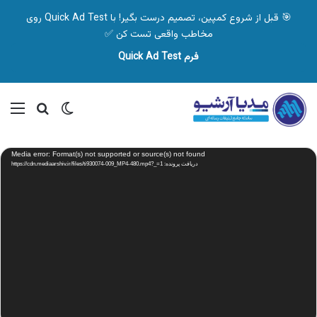
🎯 قبل از شروع کمپین، تصمیم درست بگیر! با Quick Ad Test روی
مخاطب واقعی تست کن ✅
فرم Quick Ad Test
تغییر پوسته
منو
جستجو ب
نمایشگر
Media error: Format(s) not supported or source(s) not found
ویدیو
دریافت پرونده: https://cdn.mediaarshiv.ir/files/ti930074-009_MP4-480.mp4?_=1