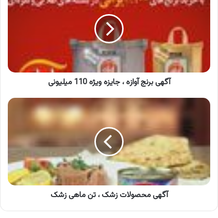
آوازه
،
جایزه
ویژه
110
میلیونی
آگهی برنج آوازه ، جایزه ویژه 110 میلیونی
آگهی
محصولات
زشک
،
تن
ماهی
زشک
آگهی محصولات زشک ، تن ماهی زشک